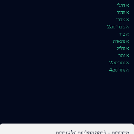
א דרג'י
א זוהור
א טברי
א טברי סמ2
א טור
א נהאדה
א נח'יל
א נתר
א נתר סמ2
א נתר סמ4
מדדירות - לבסס החלטות על עובדות