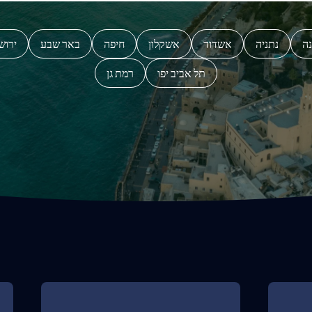
נה
נתניה
אשדוד
אשקלון
חיפה
באר שבע
ירוש
תל אביב יפו
רמת גן