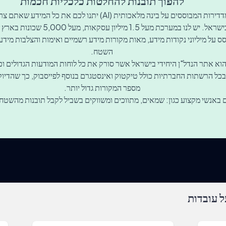
להפוך תובנות להחלטות כלכליות חכמות
כלי המחקר של מדדירות המבוססים על בינה מלאכותית (AI) יתנו לכם
כת מעל 1.5 מיליון עסקאות, מעל 5,000 שכונות בארץ שאנו סורקים 24/7.
ס על מיליוני נקודות מידע, מאות מקורות מידע רשמיים ואימות והצלבות מיד
השטח.
וא אתר הנדל"ן היחידי בישראל אשר סורק את כל לוחות המודעות הגדולים וכ
ל הרשתות החברתיות כולל טיקטוק ואינסטגרם בנוסף לפייסבוק, כך שהדיוק ב
מספר המקורות גדול יותר.
ם באנשי מקצוע כגון: שמאים, מתווכים ומשווקים בשביל לקבל תובנות מהשטח 
 עובדות