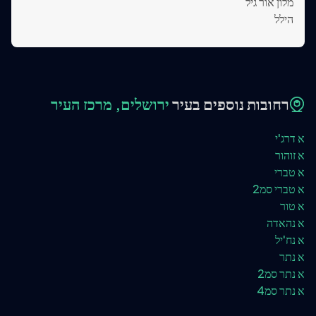
מלון אור גיל
הילל
רחובות נוספים בעיר
ירושלים, מרכז העיר
א דרג'י
א זוהור
א טברי
א טברי סמ2
א טור
א נהאדה
א נח'יל
א נתר
א נתר סמ2
א נתר סמ4