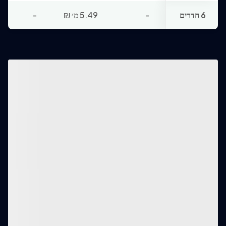
6 חדרים
-
5.49 מ׳
₪
-