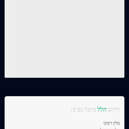
:רחוב
הלל
מוכר גם כ
מלון רסקו