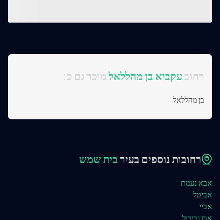
:רחוב
עקביא בן מהללאל
מוכר גם כ
בן מהללאל
רחובות נוספים בעיר
בית שמש
אבא נעמת
אביטל
אביי
אבן גבירול