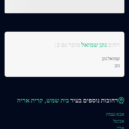
:רחוב
גונן שמואל
מוכר גם כ
שמואל גונן
גונן
רחובות נוספים בעיר
בית שמש, קרית אריה
אבא נעמת
אביטל
אביי