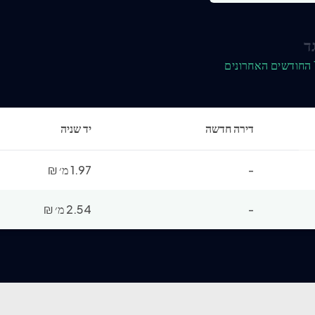
ד
דירה חדשה
יד שניה
-
1.97 מ׳
₪
-
2.54 מ׳
₪