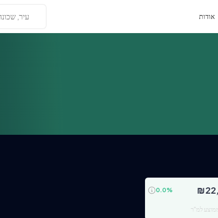
עיר, שכונה
אודות
₪
22
0.0
%
מוצע למ"ר