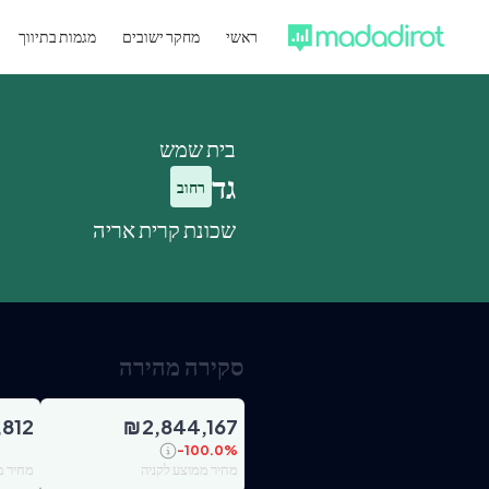
ראשי
מחקר ישובים
מגמות בתיווך
בית שמש
גד
רחוב
שכונת קרית אריה
סקירה מהירה
,812
₪
2,844,167
-100.0
%
מחיר ממוצע לקניה
מחיר מ