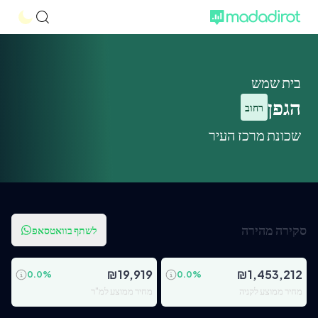
בית שמש
הגפן
רחוב
שכונת מרכז העיר
סקירה מהירה
לשתף בוואטסאפ
₪
19,919
₪
1,453,212
0.0
%
0.0
%
מחיר ממוצע לקניה
מחיר ממוצע למ"ר