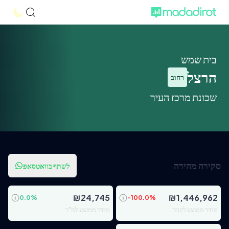
בית שמש
הרצל
רחוב
שכונת מרכז העיר
סקירה מהירה
לשתף בוואטסאפ
₪
24,745
₪
1,446,962
0.0
%
-100.0
%
מחיר ממוצע לקניה
מחיר ממוצע למ"ר