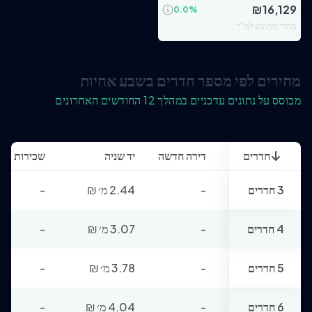
₪
16,129
0.0
%
מחיר ממוצע למ"ר
מחירים לפי מספר חדרים בשבע אחיות
מבוסס על נתונים עדכניים במהלך 12 החודשים האחרונים
חדרים
דירה חדשה
יד שניה
שכירות
3 חדרים
-
2.44 מ׳
₪
-
4 חדרים
-
3.07 מ׳
₪
-
5 חדרים
-
3.78 מ׳
₪
-
6 חדרים
-
4.04 מ׳
₪
-