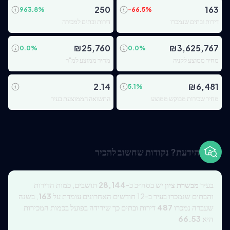
250
163
963.8
%
-66.5
%
דירות ובתים שנמכרו
דירות ובתים למכירה
₪
25,760
₪
3,625,767
0.0
%
0.0
%
מחיר ממוצע לקניה
מחיר ממוצע למ"ר
2.14
₪
6,481
5.1
%
מחיר שכירות מבוקש ממוצע
התשואה הממוצעת בעיר
הידעת? נקודות שחשוב להכיר
בעיר
מבשרת ציון
יש בסה״כ כ-
28,144
תושבים, כמות הדירות
והבתים שנמכרו בעיר ב-12 חודשים האחרונים עומדת על
163
, בשנה
שעברה נמכרו
487
דירות ובתים כך שירידה בפועל בכמות המכירות
היא
66.53