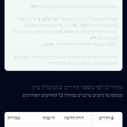
כמות הדירות והבתים המוצעים למכירה עומדת על
250
.
המחיר הממוצע לדירה בעיר עומד על
3,625,767
ש"ח, המחיר
הממוצע למ״ר הוא
25,760
ש"ח, מחיר השכירות הממוצע
שמשכירים דורשים בעיר הוא
6,481
ש"ח, כמות הדירות המוצעות
לשכירות הוא
89
.
השכונה עם הכי הרבה דירות לשכירות -
שכונה ג
.
*הנתונים דינאמיים ומשתנים כל הזמן, בקרו בדף זה יותר בשביל לא
לפספס מידע חשוב לפני קניה או מכירת דירה.
מחירים לפי מספר חדרים במבשרת ציון
מבוסס על נתונים עדכניים במהלך 12 החודשים האחרונים
חדרים
דירה חדשה
יד שניה
שכירות