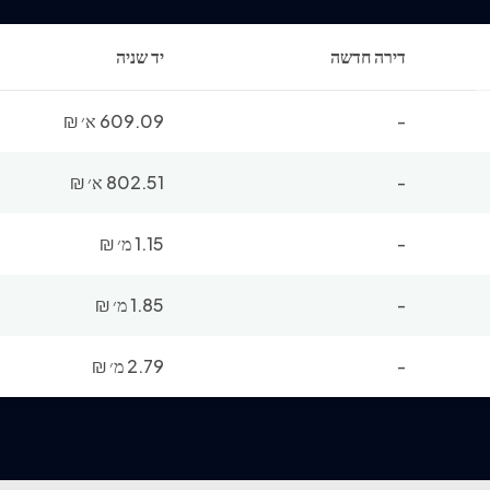
דירה חדשה
יד שניה
-
609.09 א׳
₪
-
802.51 א׳
₪
-
1.15 מ׳
₪
-
1.85 מ׳
₪
-
2.79 מ׳
₪