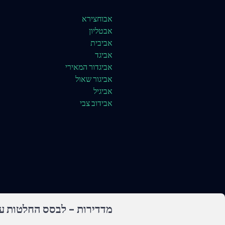
אבוחצירא
אבטליון
אביבית
אביגד
אביגדור המאירי
אביגור שאול
אביגיל
אבידוב צבי
מדדירות - לבסס החלטות על