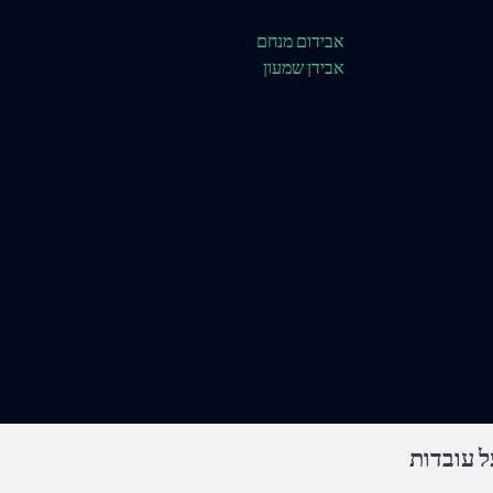
אבידום מנחם
אבידן שמעון
 עובדות