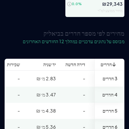
₪
29,343
0.0
%
מחיר ממוצע למ"ר
מחירים לפי מספר חדרים בביאליק
מבוסס על נתונים עדכניים במהלך 12 החודשים האחרונים
חדרים
דירה חדשה
יד שניה
שכירות
3 חדרים
-
2.83 מ׳
₪
-
4 חדרים
-
3.47 מ׳
₪
-
5 חדרים
-
4.38 מ׳
₪
-
6 חדרים
-
5.36 מ׳
₪
-