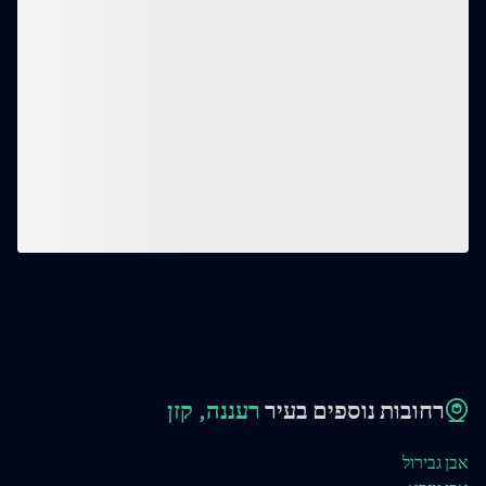
רחובות נוספים בעיר
רעננה, קזן
אבן גבירול