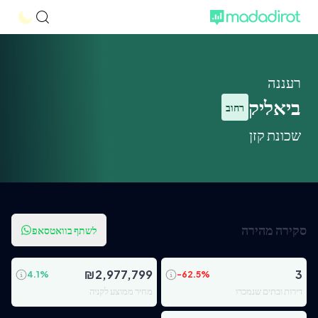
רעננה
ביאליק
רחוב
שכונת קזן
סקירה מהירה
לשתף בוואטסאפ
₪
2,977,799
3
4.1
%
-62.5
%
דירות ובתים שנמכרו
מחיר ממוצע לקניה