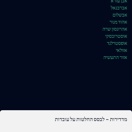
אבן עזרא
אברבנאל
אבשלום
אהוד מנור
אהרונסון שרה
אוסטרובסקי
אופסטרלנד
אזולאי
אזור התעשיה
מדדירות - לבסס החלטות על עובדות