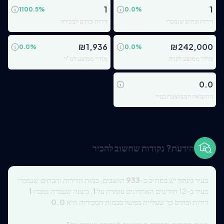
1
1
1100.5
%
0.0
%
דירות ובתים שנמכרו
דירות ובתים למכירה
₪
1,936
₪
242,000
0.0
%
0.0
%
מחיר ממוצע לקניה
מחיר ממוצע למ"ר
0.0
התשואה הממוצעת בעיר
הידעת? נקודות שחשוב להכיר
בעיר
גינתון
יש בסה״כ כ-
933
תושבים, כמות הדירות והבתים שנמכרו
בעיר ב-12 חודשים האחרונים עומדת על
1
, בשנה שעברה נמכרו
1
דירות ובתים כך שעלייה בפועל בכמות המכירות היא
0.0