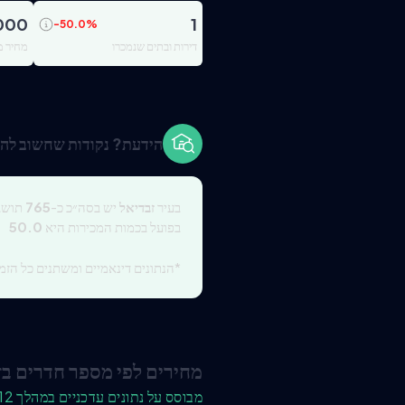
000
1
-50.0
%
דירות ובתים שנמכרו
מחיר מ
הידעת? נקודות שחשוב להכ
בעיר
זבדיאל
יש בסה״כ כ-
765
תושבים, 
בפועל בכמות המכירות היא
50.0
*הנתונים דינאמיים ומשתנים כל הזמן
מחירים לפי מספר חדרים בז
מבוסס על נתונים עדכניים במהלך 12 החודשים האחרונים