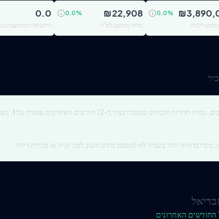
0.0
₪
22,908
₪
3,890,
0.0
%
0.0
%
מוצע לקניה
מחיר ממוצע למ"ר
התשואה הממוצעת בעי
יר
כמות הדירות והבתים שנמכרו בעיר ב-12 חודשים האחרונים עומדת על
1
, בש
, בקרו בדף זה יותר בשביל לא לפספס מידע חשוב לפני קניה או מכירת דירה.
בדיאל