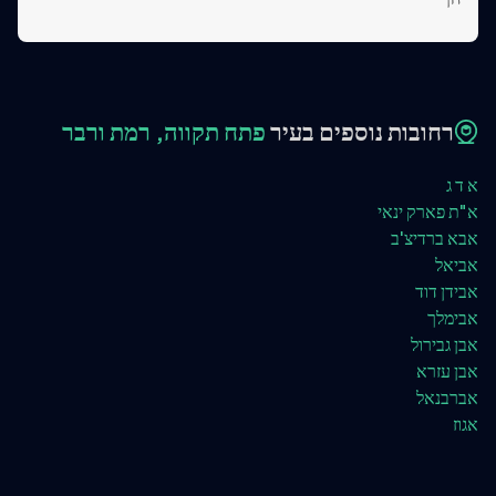
רחובות נוספים בעיר
פתח תקווה, רמת ורבר
א ד ג
א"ת פארק ינאי
אבא ברדיצ'ב
אביאל
אבידן דוד
אבימלך
אבן גבירול
אבן עזרא
אברבנאל
אגוז