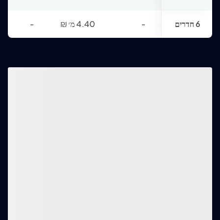
6 חדרים
-
4.40 מ׳
₪
-