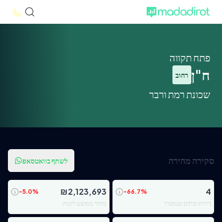
פתח תקווה
ח"ן
רחוב
שכונת רמת ורבר
סקירה מהירה
לשתף בוואטסאפ
₪
2,123,693
4
-5.0
%
-66.7
%
דירות ובתים שנמכרו
מחיר ממוצע לקניה