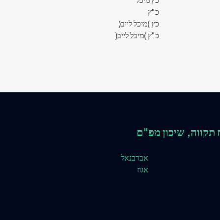
כ"ץ
כץ )מיכל לייב(
כ"ץ )מיכל לייב(
תקווה, שיכון מפ"ם
אברבנאל
אגוז