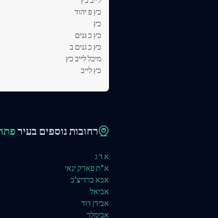
כץ פ יהוד
כץ
כץ כ גנים
כץ כ גנים ב
מיכל לייב כץ
כץ לייב
רחובות נוספים בעיר
פתח 
א ד ג
א"ת פארק ינאי
אבא ברדיצ'ב
אביאל
אבידן דוד
אבימלך