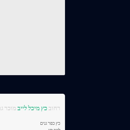
:רחוב
כץ מיכל לייב
מוכר גם
כץ כפר גנים
לייב כץ