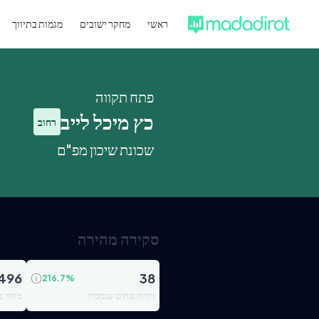
ראשי
מחקר ישובים
מגמות בתיווך
פתח תקווה
כץ מיכל לייב
רחוב
שכונת שיכון מפ"ם
סקירה מהירה
496
38
216.7
%
דירות ובתים שנמכרו
מחיר מ