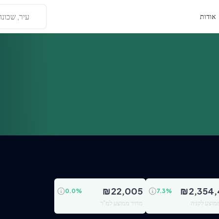
עיר, שכונה
אודות
₪
22,005
₪
2,354,
0.0
%
7.3
%
מוצע לקניה
מחיר ממוצע למ"ר