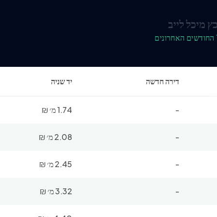
 מיכל לייב
דירה חדשה
יד שניה
-
1.74 מ׳
₪
-
2.08 מ׳
₪
-
2.45 מ׳
₪
-
3.32 מ׳
₪