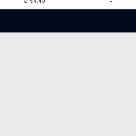
-
4.40 מ׳
₪