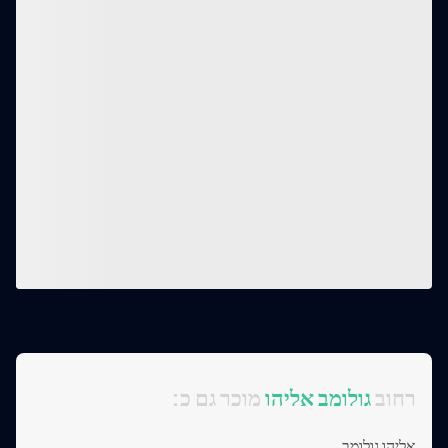
:רחוב
גולומב אליהו
מוכר גם כ
אליהו גולומב