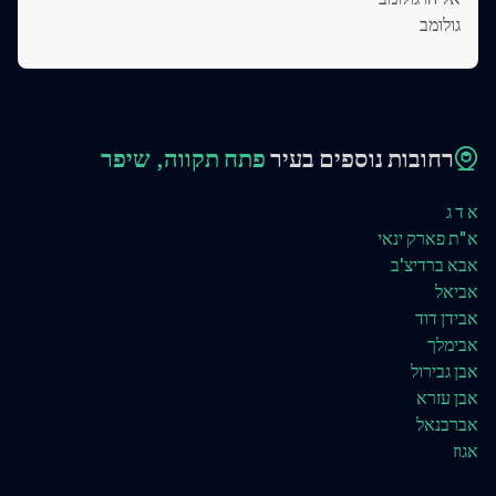
גולומב
רחובות נוספים בעיר
פתח תקווה, שיפר
א ד ג
א"ת פארק ינאי
אבא ברדיצ'ב
אביאל
אבידן דוד
אבימלך
אבן גבירול
אבן עזרא
אברבנאל
אגוז