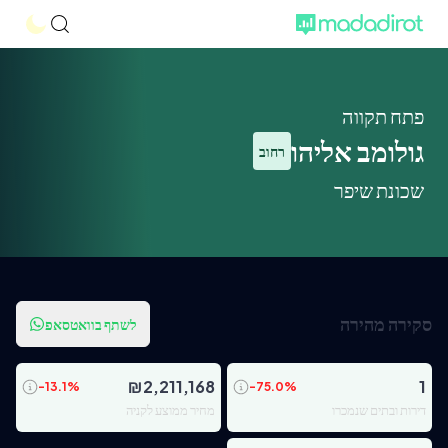
פתח תקווה
גולומב אליהו
רחוב
שכונת שיפר
סקירה מהירה
לשתף בוואטסאפ
₪
2,211,168
1
-13.1
%
-75.0
%
דירות ובתים שנמכרו
מחיר ממוצע לקניה