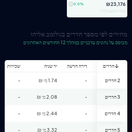
₪
23,176
0.0
%
מחיר ממוצע למ"ר
מחירים לפי מספר חדרים בגולומב אליהו
מבוסס על נתונים עדכניים במהלך 12 החודשים האחרונים
חדרים
דירה חדשה
יד שניה
שכירות
2 חדרים
-
1.74 מ׳
₪
-
3 חדרים
-
2.08 מ׳
₪
-
4 חדרים
-
2.44 מ׳
₪
-
5 חדרים
-
3.32 מ׳
₪
-