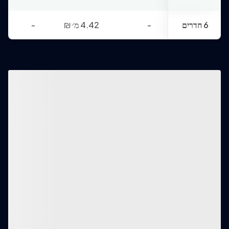
6 חדרים
-
4.42 מ׳
₪
-