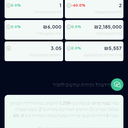
1
2
0.0
%
-60.0
%
דירות ובתים שנמכרו
דירות ובתים למכירה
₪
6,000
₪
2,185,000
0.0
%
0.0
%
מחיר ממוצע לקניה
מחיר ממוצע למ"ר
3.05
₪
5,557
0.0
%
מחיר שכירות מבוקש ממוצע
התשואה הממוצעת בעיר
הידעת? נקודות שחשוב להכיר
בעיר
גבעת יערים
יש בסה״כ כ-
1,258
תושבים, כמות הדירות והבתים
שנמכרו בעיר ב-12 חודשים האחרונים עומדת על
2
, בשנה שעברה
נמכרו
5
דירות ובתים כך שירידה בפועל בכמות המכירות היא
60.0