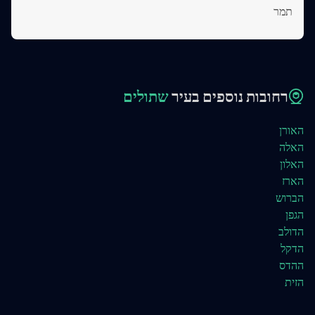
תמר
רחובות נוספים בעיר
שתולים
האורן
האלה
האלון
הארז
הברוש
הגפן
הדולב
הדקל
ההדס
הזית