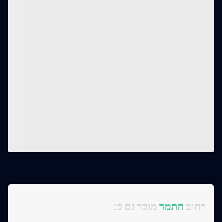
:רחוב
התמר
מוכר גם כ