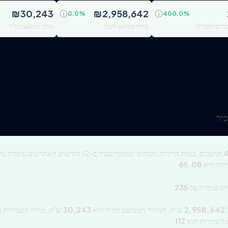
₪
30,243
₪
2,958,642
0.0
%
400.0
%
ובתים למכירה
מחיר ממוצע לקניה
מחיר ממוצע למ"ר
יר
תושבים, כמות הדירות והבתים שנמכרו בעיר ב-12 חודשים האחרונים עומדת על
רות היא
65.08
רה עומדת על
235
.
2,958,642
ש"ח, המחיר הממוצע למ״ר הוא
30,243
ש"ח, מחיר השכירות ה
 לשכירות הוא
112
.