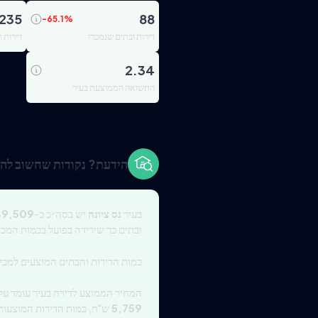
235
88
-65.1
%
דירות ובתים שנמכרו
דירות 
2.34
התשואה הממוצעת בעיר
הידעת? נקודות שחשוב להכ
בעיר
נס ציונה
יש בסה״כ כ-
49,509
ובתים כך שירידה בפועל בכמות המכי
כמות הדירות והבתים המוצעים למכי
המחיר הממוצע לדירה בעיר עומד על
5,759
ש"ח, כמות הדירות המוצעות