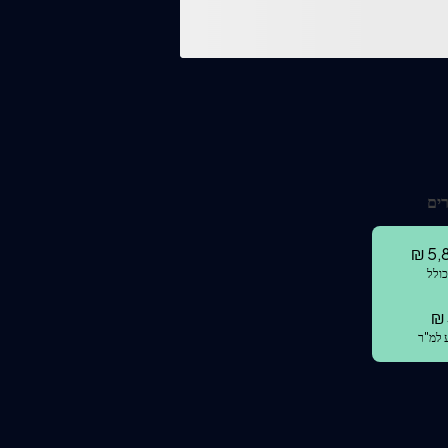
ים
₪
5,
כולל
₪
 למ"ר