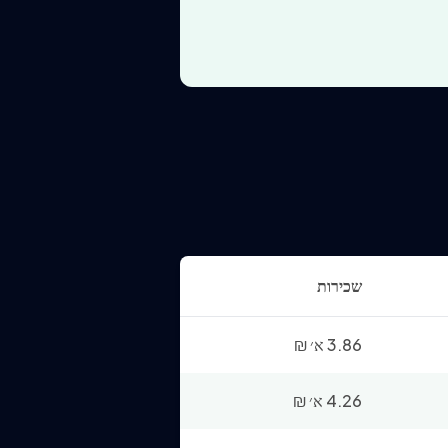
שכירות
3.86 א׳
₪
4.26 א׳
₪