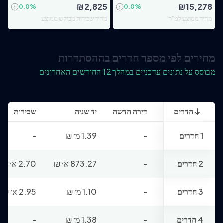
₪
2,825
₪
15,278
0.0
%
0.0
%
מחיר ממוצע למ"ר
מחיר שכירות מבוקש ממוצע
מחירים לפי מספר חדרים בההסתדרות
מבוסס על נתונים עדכניים במהלך 12 החודשים האחרונים
חדרים
דירה חדשה
יד שניה
שכירות
1 חדרים
-
1.39 מ׳
₪
-
2 חדרים
-
873.27 א׳
₪
2.70 א׳
₪
3 חדרים
-
1.10 מ׳
₪
2.95 א׳
₪
4 חדרים
-
1.38 מ׳
₪
-