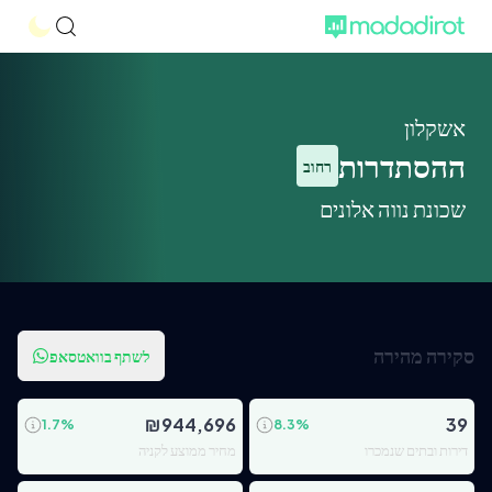
אשקלון
ההסתדרות
רחוב
שכונת נווה אלונים
סקירה מהירה
לשתף בוואטסאפ
₪
944,696
39
1.7
%
8.3
%
דירות ובתים שנמכרו
מחיר ממוצע לקניה