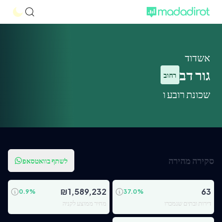
אשדוד
גור דב
רחוב
שכונת רובע ו
סקירה מהירה
לשתף בוואטסאפ
₪
1,589,232
63
0.9
%
37.0
%
דירות ובתים שנמכרו
מחיר ממוצע לקניה