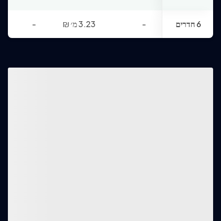
6 חדרים
-
3.23 מ׳
₪
-