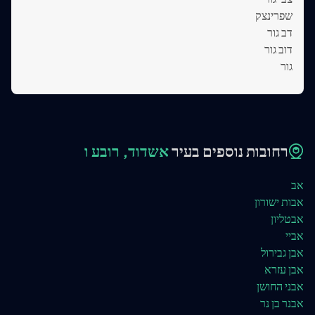
שפרינצק
דב גור
דוב גור
גור
רחובות נוספים בעיר
אשדוד, רובע ו
אב
אבות ישורון
אבטליון
אביי
אבן גבירול
אבן עזרא
אבני החושן
אבנר בן נר