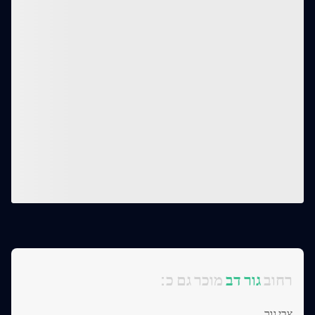
:רחוב
גור דב
מוכר גם כ
צבי גור