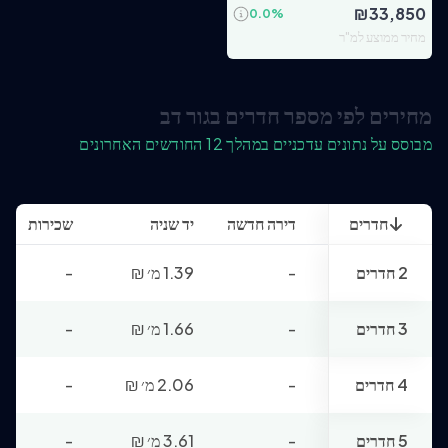
₪
33,850
0.0
%
מחיר ממוצע למ"ר
מחירים לפי מספר חדרים בגור דב
מבוסס על נתונים עדכניים במהלך 12 החודשים האחרונים
חדרים
דירה חדשה
יד שניה
שכירות
2 חדרים
-
1.39 מ׳
₪
-
3 חדרים
-
1.66 מ׳
₪
-
4 חדרים
-
2.06 מ׳
₪
-
5 חדרים
-
3.61 מ׳
₪
-