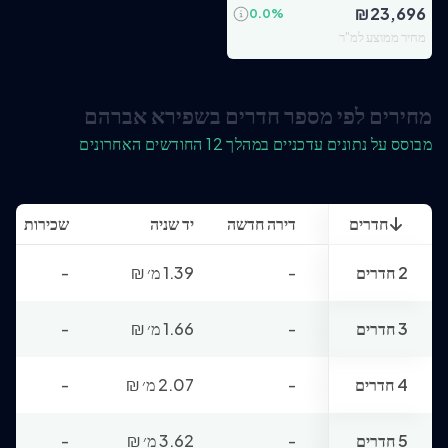
₪
23,696
0.0
%
מחיר ממוצע למ"ר
מחירים לפי מספר חדרים בשפירא אברהם
מבוסס על נתונים עדכניים במהלך 12 החודשים האחרונים
חדרים
דירה חדשה
יד שניה
שכירות
2 חדרים
-
1.39 מ׳
₪
-
3 חדרים
-
1.66 מ׳
₪
-
4 חדרים
-
2.07 מ׳
₪
-
5 חדרים
-
3.62 מ׳
₪
-