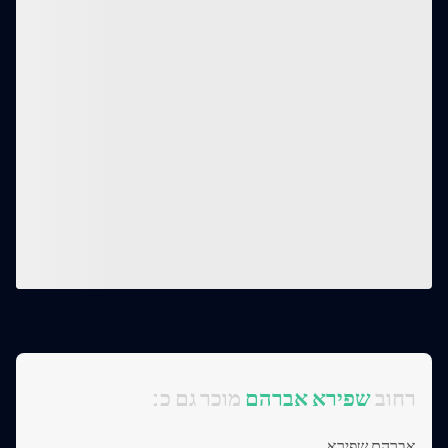
:רחוב
שפירא אברהם
מוכר גם כ
אברהם שפירא