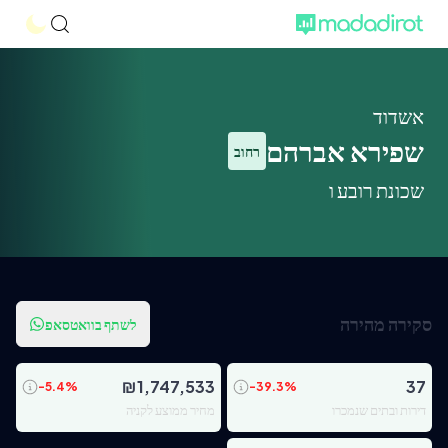
אשדוד
שפירא אברהם
רחוב
שכונת רובע ו
סקירה מהירה
לשתף בוואטסאפ
₪
1,747,533
37
-5.4
%
-39.3
%
דירות ובתים שנמכרו
מחיר ממוצע לקניה