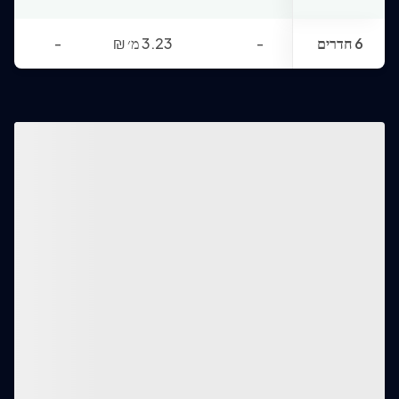
6 חדרים
-
3.23 מ׳
₪
-