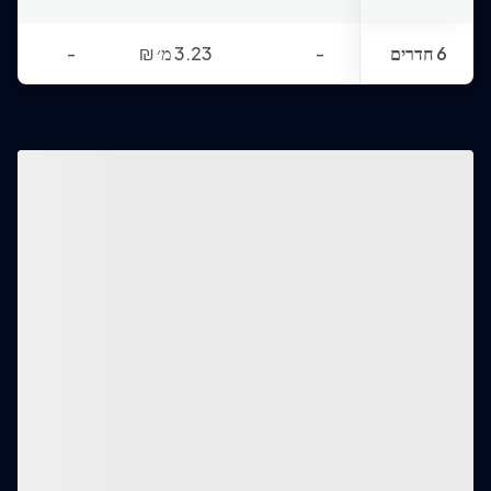
6 חדרים
-
3.23 מ׳
₪
-