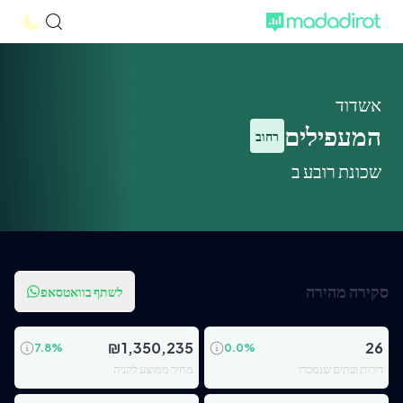
אשדוד
המעפילים
רחוב
שכונת רובע ב
סקירה מהירה
לשתף בוואטסאפ
₪
1,350,235
26
7.8
%
0.0
%
דירות ובתים שנמכרו
מחיר ממוצע לקניה