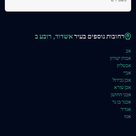
רחובות נוספים בעיר
אשדוד, רובע ב
אב
אבות ישורון
אבטליון
אביי
אבן גבירול
אבן עזרא
אבני החושן
אבנר בן נר
אגדיר
אגוז