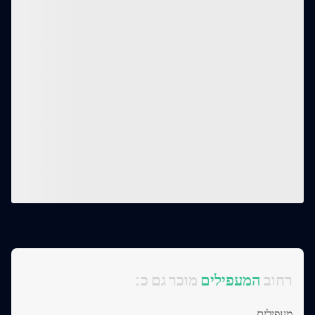
:רחוב
המעפילים
מוכר גם כ
מעפילים