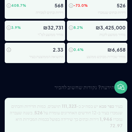
568
526
408.7
%
-73.0
%
דירות ובתים שנמכרו
דירות ובתים למכירה
₪
32,731
₪
3,425,000
3.9
%
8.2
%
מחיר ממוצע לקניה
מחיר ממוצע למ"ר
2.33
₪
6,658
0.4
%
מחיר שכירות מבוקש ממוצע
התשואה הממוצעת בעיר
הידעת? נקודות שחשוב להכיר
בעיר
כפר סבא
יש בסה״כ כ-
111,323
תושבים, כמות הדירות והבתים
שנמכרו בעיר ב-12 חודשים האחרונים עומדת על
526
, בשנה שעברה
נמכרו
1,946
דירות ובתים כך שירידה בפועל בכמות המכירות היא
72.97