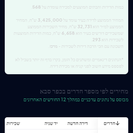
כמות הדירות והבתים המוצעים למכירה עומדת על
568
.
המחיר הממוצע לדירה בעיר עומד על
3,425,000
ש"ח, המחיר
הממוצע למ״ר הוא
32,731
ש"ח, מחיר השכירות הממוצע
שמשכירים דורשים בעיר הוא
6,658
ש"ח, כמות הדירות המוצעות
לשכירות הוא
293
.
השכונה עם הכי הרבה דירות לשכירות -
מרכז
.
*הנתונים דינאמיים ומשתנים כל הזמן, בקרו בדף זה יותר בשביל לא
לפספס מידע חשוב לפני קניה או מכירת דירה.
מחירים לפי מספר חדרים בכפר סבא
מבוסס על נתונים עדכניים במהלך 12 החודשים האחרונים
חדרים
דירה חדשה
יד שניה
שכירות