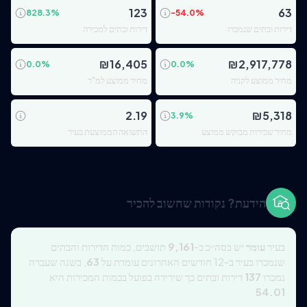
123
63
828.3
%
-54.0
%
דירות ובתים שנמכרו
דירות ובתים למכירה
₪
16,405
₪
2,917,778
0.0
%
0.0
%
מחיר ממוצע לקניה
מחיר ממוצע למ"ר
2.19
₪
5,318
3.9
%
מחיר שכירות מבוקש ממוצע
התשואה הממוצעת בעיר
הידעת? נקודות שחשוב להכיר
בעיר
עומר
יש בסה״כ כ-
9,161
תושבים, כמות הדירות והבתים
שנמכרו בעיר ב-12 חודשים האחרונים עומדת על
63
, בשנה שעברה
נמכרו
137
דירות ובתים כך שירידה בפועל בכמות המכירות היא
54.01