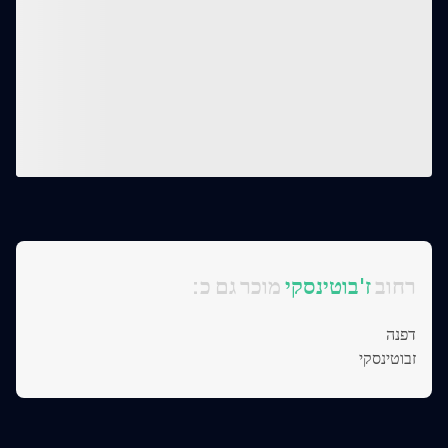
:רחוב
ז'בוטינסקי
מוכר גם כ
דפנה
זבוטינסקי