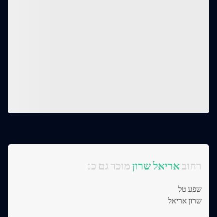
:רחוב
אריאל שרון
מוכר גם כ
שפע טל
שרון אריאל