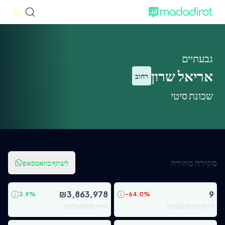
גבעתיים
אריאל שרון
רחוב
שכונת סיטי
סקירה מהירה
לשתף בוואטסאפ
₪
3,863,978
9
3.9
%
-64.0
%
דירות ובתים שנמכרו
מחיר ממוצע לקניה