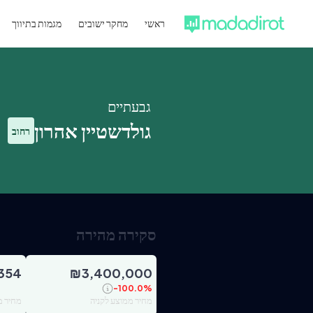
ראשי
מחקר ישובים
מגמות בתיווך
גבעתיים
גולדשטיין אהרון
רחוב
סקירה מהירה
354
₪
3,400,000
-100.0
%
מחיר ממוצע לקניה
מחיר מ