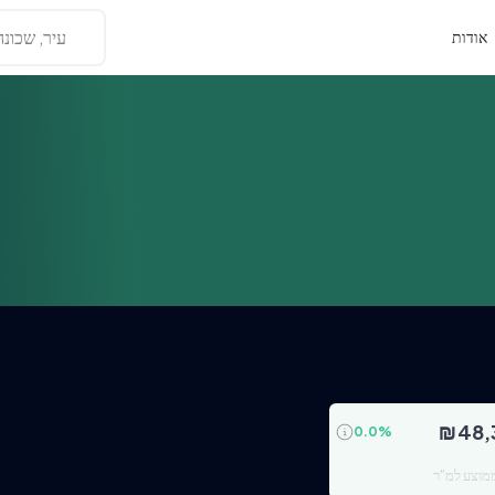
עיר, שכונה
אודות
₪
48,
0.0
%
מוצע למ"ר