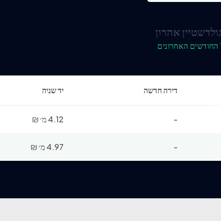
ולדשטיין אהרון
דירה חדשה
יד שניה
-
4.12 מ׳
₪
-
4.97 מ׳
₪