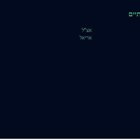
יים
אצ"ל
אריאל