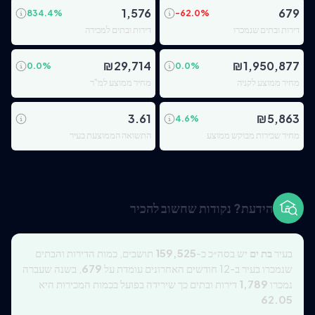
1,576
679
834.4
%
-62.0
%
דירות ובתים שנמכרו
דירות ובתים למכירה
₪
29,714
₪
1,950,877
0.0
%
0.0
%
מחיר ממוצע לקניה
מחיר ממוצע למ"ר
3.61
₪
5,863
4.6
%
מחיר שכירות מבוקש ממוצע
התשואה הממוצעת בעיר
הידעת? נקודות שחשוב להכיר
בעיר
בת ים
יש בסה״כ כ-
159,525
תושבים, כמות הדירות והבתים
שנמכרו בעיר ב-12 חודשים האחרונים עומדת על
679
, בשנה שעברה
נמכרו
1,789
דירות ובתים כך שירידה בפועל בכמות המכירות היא
62.05