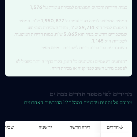
כמות הדירות והבתים המוצעים למכירה עומדת על
1,576
.
המחיר הממוצע לדירה בעיר עומד על
1,950,877
ש"ח, המחיר
הממוצע למ״ר הוא
29,714
ש"ח, מחיר השכירות הממוצע
שמשכירים דורשים בעיר הוא
5,863
ש"ח, כמות הדירות המוצעות
לשכירות הוא
1,145
.
השכונה עם הכי הרבה דירות לשכירות -
מרכז העיר
.
*הנתונים דינאמיים ומשתנים כל הזמן, בקרו בדף זה יותר בשביל לא
לפספס מידע חשוב לפני קניה או מכירת דירה.
מחירים לפי מספר חדרים בבת ים
מבוסס על נתונים עדכניים במהלך 12 החודשים האחרונים
חדרים
דירה חדשה
יד שניה
שכירות