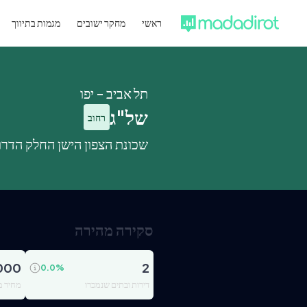
ראשי
מחקר ישובים
מגמות בתיווך
תל אביב - יפו
של"ג
רחוב
שכונת הצפון הישן החלק הדרו
סקירה מהירה
000
2
0.0
%
דירות ובתים שנמכרו
מחיר מ