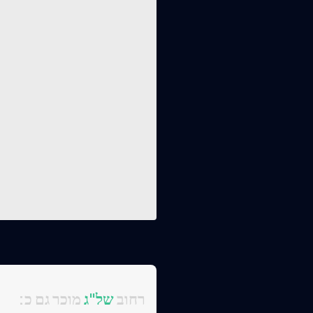
:רחוב
של"ג
מוכר גם כ