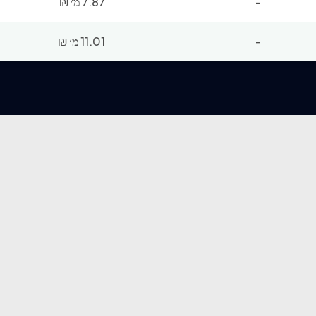
-
7.87 מ׳
₪
-
11.01 מ׳
₪