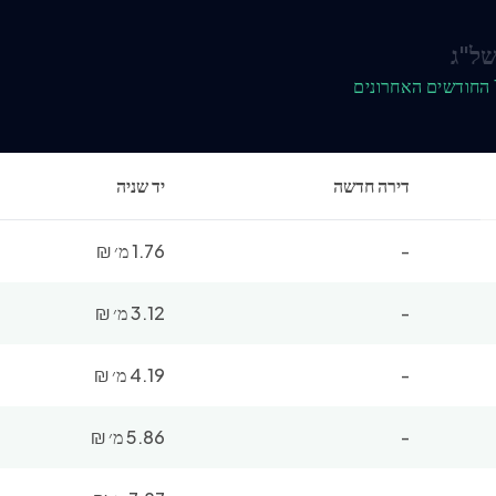
של"ג
דירה חדשה
יד שניה
-
1.76 מ׳
₪
-
3.12 מ׳
₪
-
4.19 מ׳
₪
-
5.86 מ׳
₪