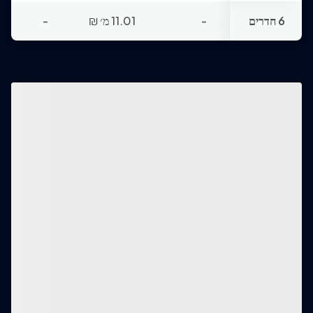
6 חדרים
-
11.01 מ׳
₪
-