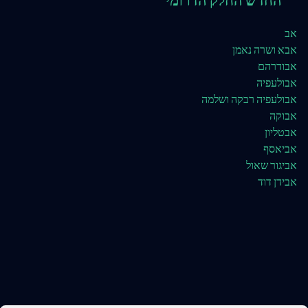
אב
אבא ושרה נאמן
אבודרהם
אבולעפיה
אבולעפיה רבקה ושלמה
אבוקה
אבטליון
אביאסף
אביגור שאול
אבידן דוד