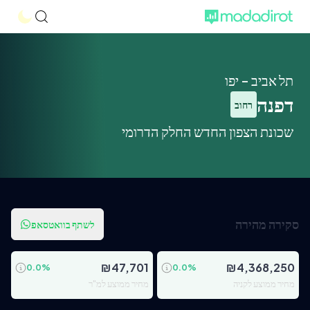
תל אביב - יפו
דפנה
רחוב
שכונת הצפון החדש החלק הדרומי
סקירה מהירה
לשתף בוואטסאפ
₪
47,701
₪
4,368,250
0.0
%
0.0
%
מחיר ממוצע לקניה
מחיר ממוצע למ"ר