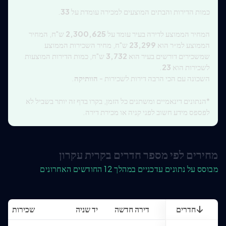
כמות הדירות והבתים המוצעים למכירה עומדת על
33
.
המחיר הממוצע לדירה בעיר עומד על
2,300,625
ש"ח, המחיר
הממוצע למ״ר הוא
23,299
ש"ח, מחיר השכירות הממוצע
שמשכירים דורשים בעיר הוא
3,732
ש"ח, כמות הדירות המוצעות
לשכירות הוא
23
.
השכונה עם הכי הרבה דירות לשכירות -
הוותיקה
.
*הנתונים דינאמיים ומשתנים כל הזמן, בקרו בדף זה יותר בשביל לא
לפספס מידע חשוב לפני קניה או מכירת דירה.
מחירים לפי מספר חדרים בקרית עקרון
מבוסס על נתונים עדכניים במהלך 12 החודשים האחרונים
חדרים
דירה חדשה
יד שניה
שכירות