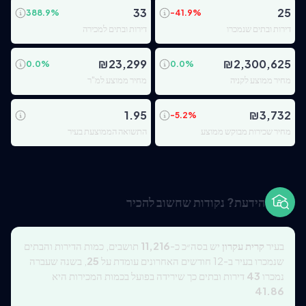
33
25
388.9
%
-41.9
%
דירות ובתים שנמכרו
דירות ובתים למכירה
₪
23,299
₪
2,300,625
0.0
%
0.0
%
מחיר ממוצע לקניה
מחיר ממוצע למ"ר
1.95
₪
3,732
-5.2
%
מחיר שכירות מבוקש ממוצע
התשואה הממוצעת בעיר
הידעת? נקודות שחשוב להכיר
בעיר
קרית עקרון
יש בסה״כ כ-
11,216
תושבים, כמות הדירות והבתים
שנמכרו בעיר ב-12 חודשים האחרונים עומדת על
25
, בשנה שעברה
נמכרו
43
דירות ובתים כך שירידה בפועל בכמות המכירות היא
41.86