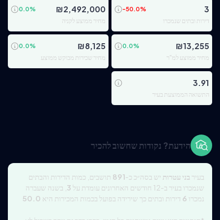
₪
2,492,000
3
0.0
%
-50.0
%
דירות ובתים שנמכרו
מחיר ממוצע לקניה
₪
8,125
₪
13,255
0.0
%
0.0
%
מחיר ממוצע למ"ר
מחיר שכירות מבוקש ממוצע
3.91
התשואה הממוצעת בעיר
הידעת? נקודות שחשוב להכיר
בעיר
בני עטרות
יש בסה״כ כ-
891
תושבים, כמות הדירות והבתים
שנמכרו בעיר ב-12 חודשים האחרונים עומדת על
3
, בשנה שעברה
נמכרו
6
דירות ובתים כך שירידה בפועל בכמות המכירות היא
50.0