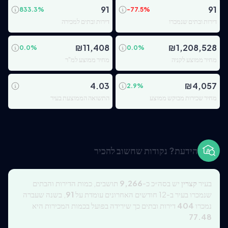
91
91
833.3
%
-77.5
%
דירות ובתים שנמכרו
דירות ובתים למכירה
₪
11,408
₪
1,208,528
0.0
%
0.0
%
מחיר ממוצע לקניה
מחיר ממוצע למ"ר
4.03
₪
4,057
2.9
%
מחיר שכירות מבוקש ממוצע
התשואה הממוצעת בעיר
הידעת? נקודות שחשוב להכיר
בעיר
קצרין
יש בסה״כ כ-
9,266
תושבים, כמות הדירות והבתים
שנמכרו בעיר ב-12 חודשים האחרונים עומדת על
91
, בשנה שעברה
נמכרו
404
דירות ובתים כך שירידה בפועל בכמות המכירות היא
77.48