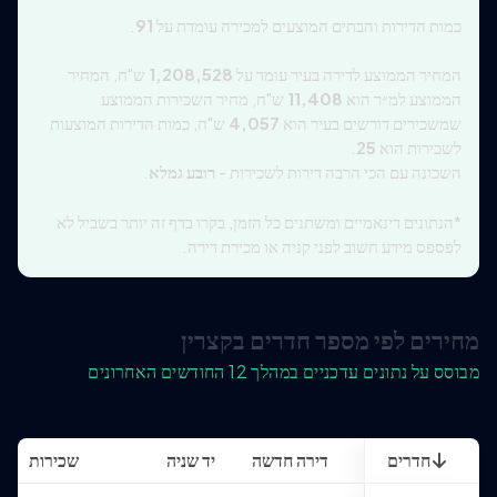
כמות הדירות והבתים המוצעים למכירה עומדת על
91
.
המחיר הממוצע לדירה בעיר עומד על
1,208,528
ש"ח, המחיר
הממוצע למ״ר הוא
11,408
ש"ח, מחיר השכירות הממוצע
שמשכירים דורשים בעיר הוא
4,057
ש"ח, כמות הדירות המוצעות
לשכירות הוא
25
.
השכונה עם הכי הרבה דירות לשכירות -
רובע גמלא
.
*הנתונים דינאמיים ומשתנים כל הזמן, בקרו בדף זה יותר בשביל לא
לפספס מידע חשוב לפני קניה או מכירת דירה.
מחירים לפי מספר חדרים בקצרין
מבוסס על נתונים עדכניים במהלך 12 החודשים האחרונים
חדרים
דירה חדשה
יד שניה
שכירות