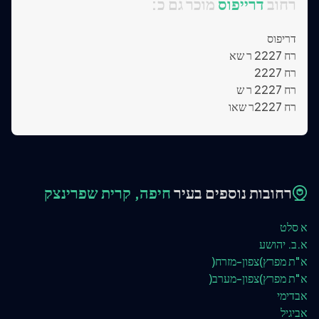
:רחוב
דרייפוס
מוכר גם כ
דריפוס
רח 2227 ר שא
רח 2227
רח 2227 ר ש
רח 2227ר שאו
רחובות נוספים בעיר
חיפה, קרית שפרינצק
א סלט
א.ב. יהושע
א"ת מפרץ)צפון-מזרח(
א"ת מפרץ)צפון-מערב(
אבדימי
אביגיל