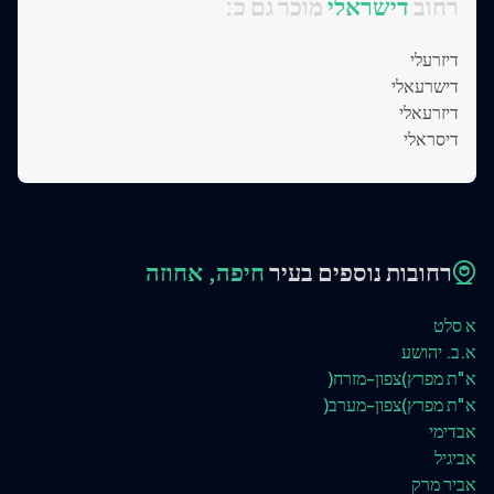
:רחוב
דישראלי
מוכר גם כ
דיזרעלי
דישרעאלי
דיזרעאלי
דיסראלי
רחובות נוספים בעיר
חיפה, אחוזה
א סלט
א.ב. יהושע
א"ת מפרץ)צפון-מזרח(
א"ת מפרץ)צפון-מערב(
אבדימי
אביגיל
אביר מרק