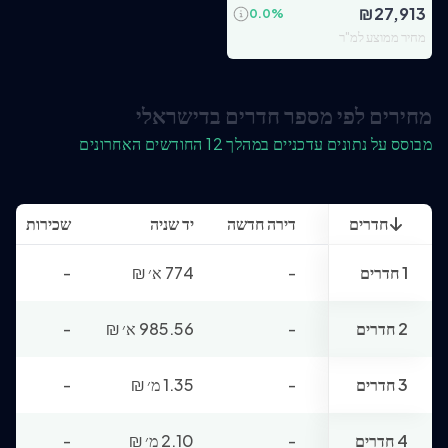
₪
27,913
0.0
%
מחיר ממוצע למ"ר
מחירים לפי מספר חדרים בדישראלי
מבוסס על נתונים עדכניים במהלך 12 החודשים האחרונים
חדרים
דירה חדשה
יד שניה
שכירות
1 חדרים
-
774 א׳
₪
-
2 חדרים
-
985.56 א׳
₪
-
3 חדרים
-
1.35 מ׳
₪
-
4 חדרים
-
2.10 מ׳
₪
-