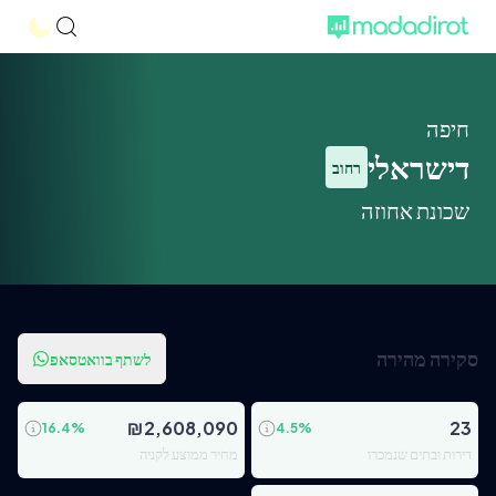
חיפה
דישראלי
רחוב
שכונת אחוזה
סקירה מהירה
לשתף בוואטסאפ
₪
2,608,090
23
16.4
%
4.5
%
דירות ובתים שנמכרו
מחיר ממוצע לקניה