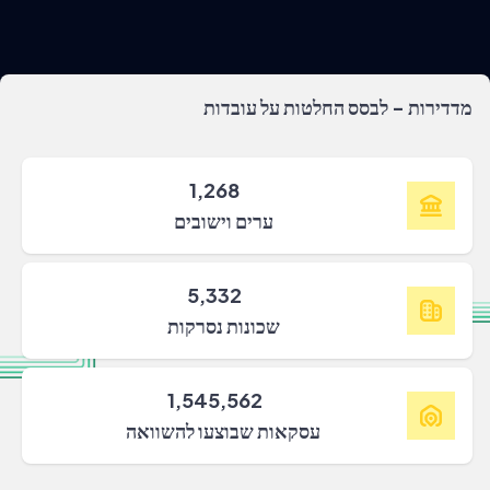
מדדירות - לבסס החלטות על עובדות
1,268
ערים וישובים
5,332
שכונות נסרקות
1,545,562
עסקאות שבוצעו להשוואה