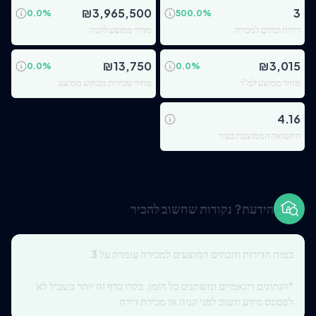
₪
3,965,500
3
0.0
%
500.0
%
דירות ובתים למכירה
מחיר ממוצע לקניה
₪
13,750
₪
3,015
0.0
%
0.0
%
מחיר ממוצע למ"ר
מחיר שכירות מבוקש ממוצע
4.16
התשואה הממוצעת בעיר
הידעת? נקודות שחשוב להכיר
כמות הדירות והבתים המוצעים למכירה עומדת על
3
.
*הנתונים דינאמיים ומשתנים כל הזמן, בקרו בדף זה יותר בשביל לא
לפספס מידע חשוב לפני קניה או מכירת דירה.