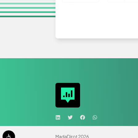
MadaDirot
2026