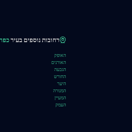
רחובות נוספים בעיר
כפר 
האופק
האורנים
הגבעה
החורש
היער
המנורה
המעיין
העמק