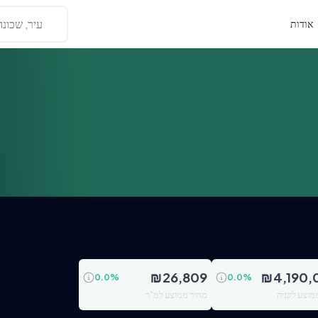
עיר, שכונה
אודות
₪
26,809
₪
4,190,
0.0
%
0.0
%
מוצע לקניה
מחיר ממוצע למ"ר