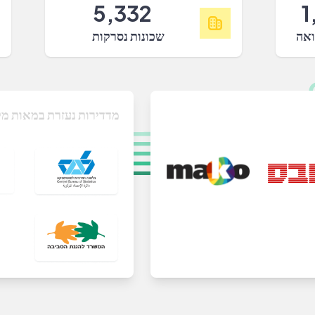
5,332
1
ואה
שכונות נסרקות
מדדירות נעזרת במאות מק