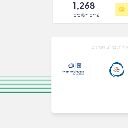
1,268
ערים וישובים
ורות מידע אמינים