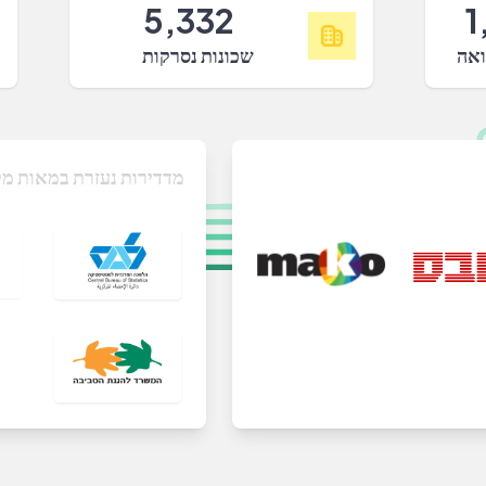
5,332
1
ואה
שכונות נסרקות
מדדירות נעזרת במאות מק