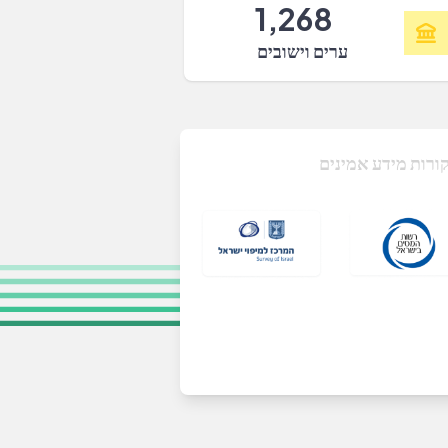
1,268
ערים וישובים
ורות מידע אמינים