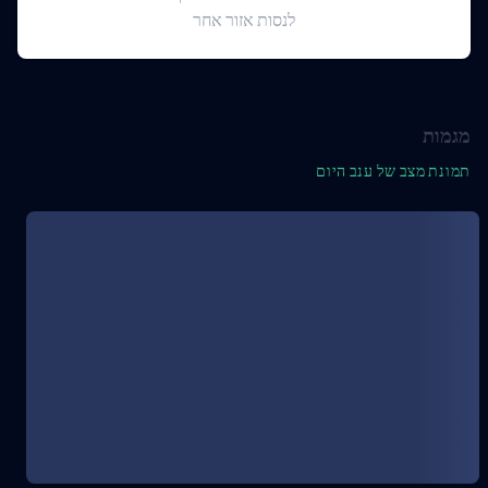
לנסות אזור אחר
מגמות
תמונת מצב של ענב היום