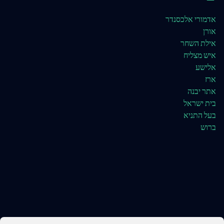
אדמורי אלכסנדר
אורן
אילת השחר
איש מצליח
אלישע
ארז
אתר יבנה
בית ישראל
בעל התניא
ברוש