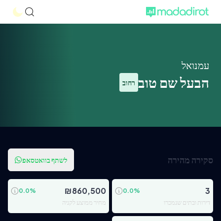
עמנואל
הבעל שם טוב
רחוב
סקירה מהירה
לשתף בוואטסאפ
₪
860,500
3
0.0
%
0.0
%
דירות ובתים שנמכרו
מחיר ממוצע לקניה