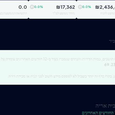
0.0
₪
17,362
₪
2,436
0.0
%
0.0
%
מוצע לקניה
מחיר ממוצע למ"ר
התשואה הממוצעת בעי
יר
תושבים, כמות הדירות והבתים שנמכרו בעיר ב-12 חודשים האחרונים עומדת על
8
69.2
, בקרו בדף זה יותר בשביל לא לפספס מידע חשוב לפני קניה או מכירת דירה.
ית אריה