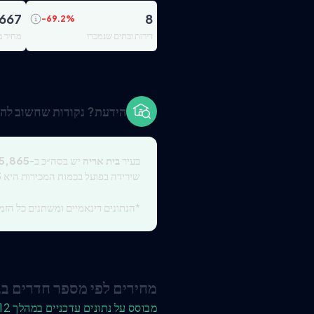
,667
8
-69.2
%
דירות ובתים שנמכרו
מחיר מ
הידעת? נקודות שחשוב להכ
בעיר
בית אריה
יש בסה״כ כ-
5,865
שירידה בפועל בכמות המכירות היא
3
*הנתונים דינאמיים ומשתנים כל הזמן
מחירים לפי מספר חדרים בב
מבוסס על נתונים עדכניים במהלך 12 החודשים האחרונים