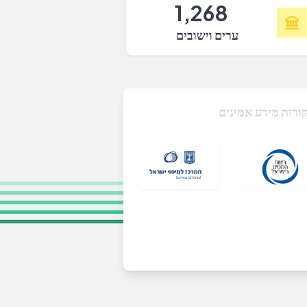
1,268
ערים וישובים
ורות מידע אמינים