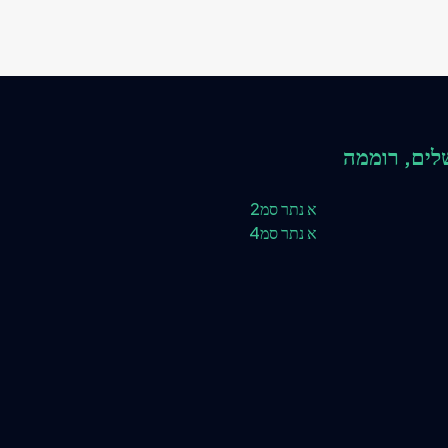
לים, רוממה
א נתר סמ2
א נתר סמ4