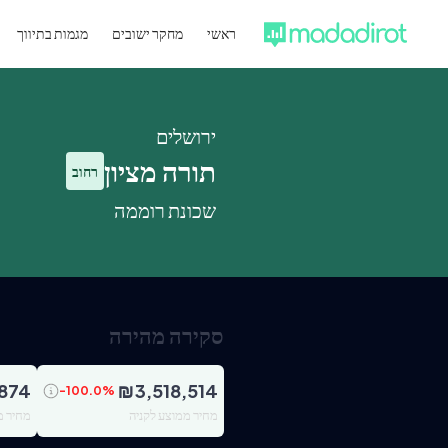
ראשי
מחקר ישובים
מגמות בתיווך
ירושלים
תורה מציון
רחוב
שכונת רוממה
סקירה מהירה
874
₪
3,518,514
-100.0
%
מחיר ממוצע לקניה
מחיר מ