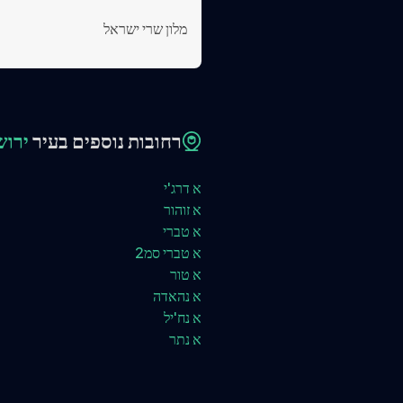
מלון שרי ישראל
רחובות נוספים בעיר
ירוש
א דרג'י
א זוהור
א טברי
א טברי סמ2
א טור
א נהאדה
א נח'יל
א נתר