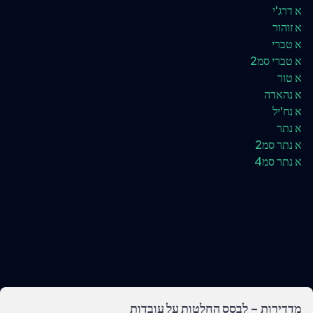
א דרג'י
א זוהור
א טברי
א טברי סמ2
א טור
א נהאדה
א נח'יל
א נתר
א נתר סמ2
א נתר סמ4
מדדירות - לבסס החלטות על עובדות