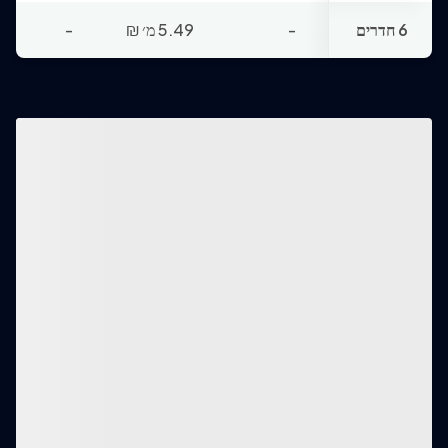
6 חדרים
-
5.49 מ׳
₪
-