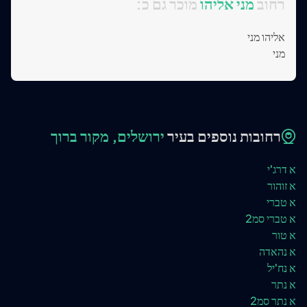
:רחוב
מני אליהו
מוכר גם כ
אליהו מני
מני
רחובות נוספים בעיר
ירושלים, מקור ברוך
א דרג'י
א זוהור
א טברי
א טברי סמ2
א טור
א נהאדה
א נח'יל
א נתר
א נתר סמ2