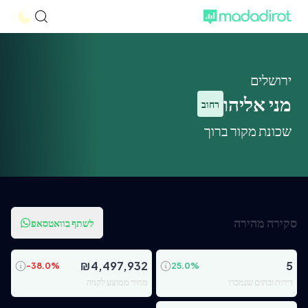
ירושלים
מני אליהו
רחוב
שכונת מקור ברוך
סקירה מהירה
לשתף בוואטסאפ
₪
4,497,932
5
-38.0
%
25.0
%
דירות ובתים שנמכרו
מחיר ממוצע לקניה