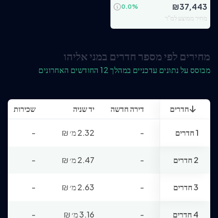
₪
37,443
0.0
%
מחיר ממוצע למ"ר
מחירים לפי מספר חדרים במני אליהו
מבוסס על נתונים עדכניים במהלך 12 החודשים האחרונים
חדרים
דירה חדשה
יד שניה
שכירות
1 חדרים
-
2.32 מ׳
₪
-
2 חדרים
-
2.47 מ׳
₪
-
3 חדרים
-
2.63 מ׳
₪
-
4 חדרים
-
3.16 מ׳
₪
-